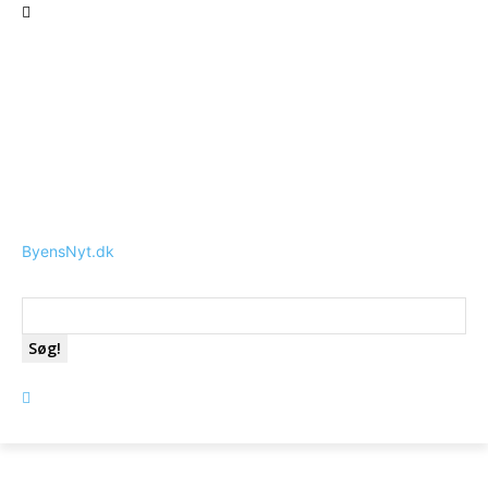
ByensNyt.dk
Søg!