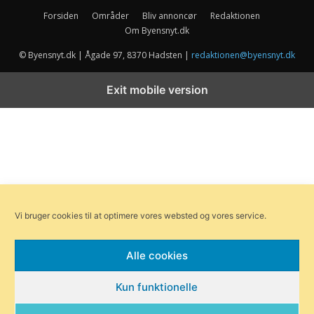
Forsiden
Områder
Bliv annoncør
Redaktionen
Om Byensnyt.dk
© Byensnyt.dk | Ågade 97, 8370 Hadsten |
redaktionen@byensnyt.dk
Exit mobile version
Vi bruger cookies til at optimere vores websted og vores service.
Alle cookies
Kun funktionelle