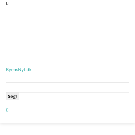
ByensNyt.dk
Søg!