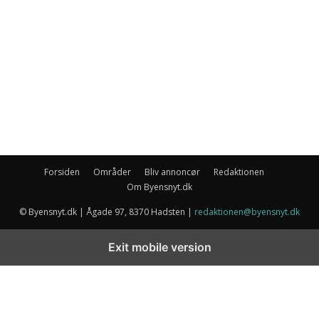
Forsiden
Områder
Bliv annoncør
Redaktionen
Om Byensnyt.dk
© Byensnyt.dk | Ågade 97, 8370 Hadsten |
redaktionen@byensnyt.dk
Exit mobile version