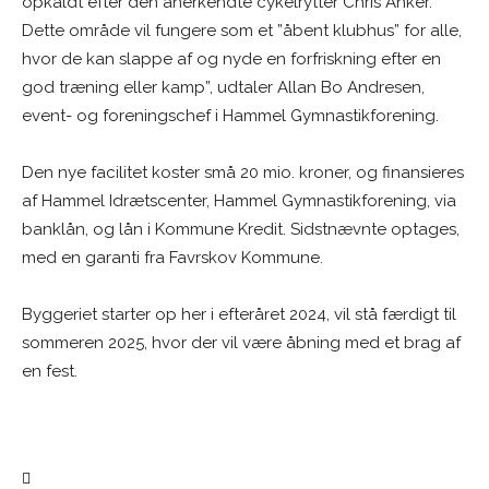
opkaldt efter den anerkendte cykelrytter Chris Anker.
Dette område vil fungere som et ”åbent klubhus” for alle,
hvor de kan slappe af og nyde en forfriskning efter en
god træning eller kamp”, udtaler Allan Bo Andresen,
event- og foreningschef i Hammel Gymnastikforening.
Den nye facilitet koster små 20 mio. kroner, og finansieres
af Hammel Idrætscenter, Hammel Gymnastikforening, via
banklån, og lån i Kommune Kredit. Sidstnævnte optages,
med en garanti fra Favrskov Kommune.
Byggeriet starter op her i efteråret 2024, vil stå færdigt til
sommeren 2025, hvor der vil være åbning med et brag af
en fest.