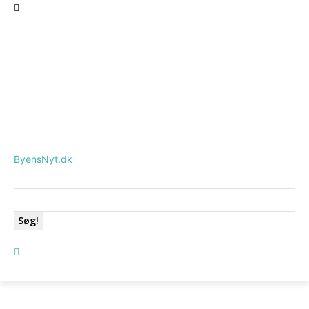
ByensNyt.dk
Søg!