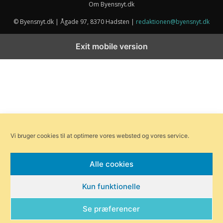
Om Byensnyt.dk
© Byensnyt.dk | Ågade 97, 8370 Hadsten |
redaktionen@byensnyt.dk
Exit mobile version
Vi bruger cookies til at optimere vores websted og vores service.
Alle cookies
Kun funktionelle
Se præferencer