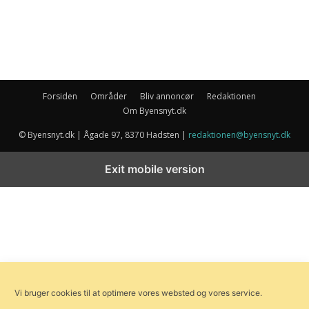
Forsiden
Områder
Bliv annoncør
Redaktionen
Om Byensnyt.dk
© Byensnyt.dk | Ågade 97, 8370 Hadsten |
redaktionen@byensnyt.dk
Exit mobile version
Vi bruger cookies til at optimere vores websted og vores service.