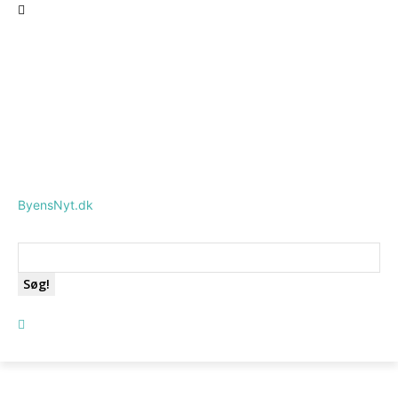
ByensNyt.dk
Søg!