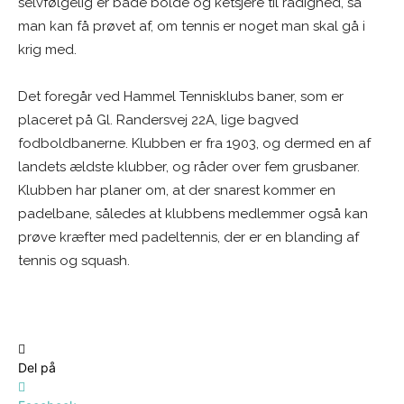
selvfølgelig er både bolde og ketsjere til rådighed, så
man kan få prøvet af, om tennis er noget man skal gå i
krig med.
Det foregår ved Hammel Tennisklubs baner, som er
placeret på Gl. Randersvej 22A, lige bagved
fodboldbanerne. Klubben er fra 1903, og dermed en af
landets ældste klubber, og råder over fem grusbaner.
Klubben har planer om, at der snarest kommer en
padelbane, således at klubbens medlemmer også kan
prøve kræfter med padeltennis, der er en blanding af
tennis og squash.
Del på