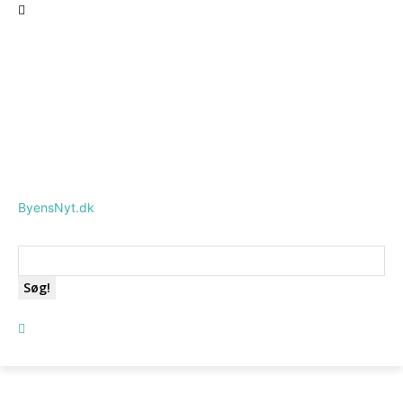
ByensNyt.dk
Søg!