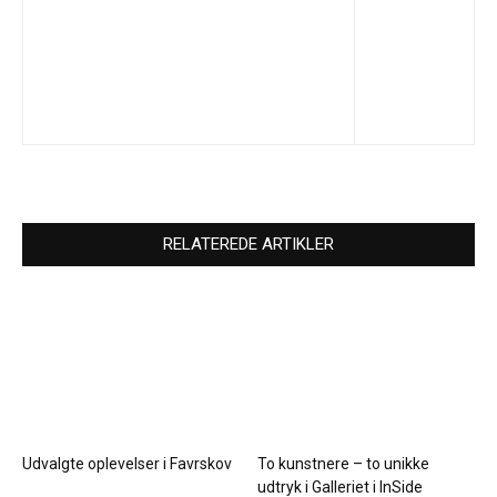
RELATEREDE ARTIKLER
Udvalgte oplevelser i Favrskov
To kunstnere – to unikke
udtryk i Galleriet i InSide