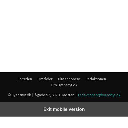
Forsiden
Områder
Bliv annoncør
Redaktionen
Om Byensnyt.dk
© Byensnyt.dk | Ågade 97, 8370 Hadsten |
redaktionen@byensnyt.dk
Exit mobile version