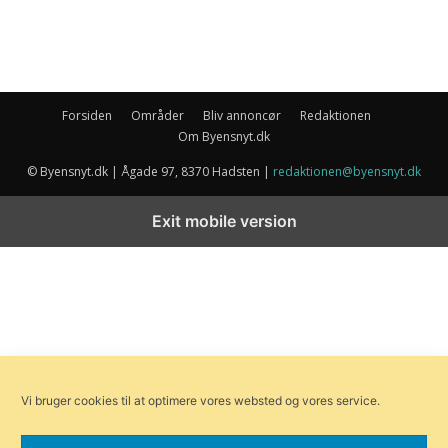
Forsiden
Områder
Bliv annoncør
Redaktionen
Om Byensnyt.dk
© Byensnyt.dk | Ågade 97, 8370 Hadsten |
redaktionen@byensnyt.dk
Exit mobile version
Vi bruger cookies til at optimere vores websted og vores service.