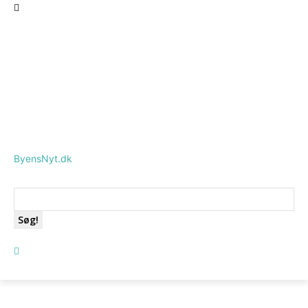
ByensNyt.dk
Søg!