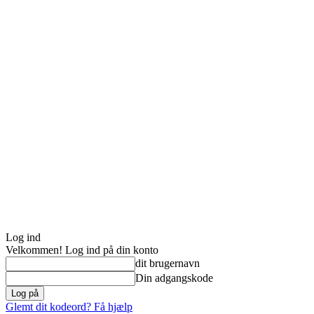
Log ind
Velkommen! Log ind på din konto
dit brugernavn
Din adgangskode
Glemt dit kodeord? Få hjælp