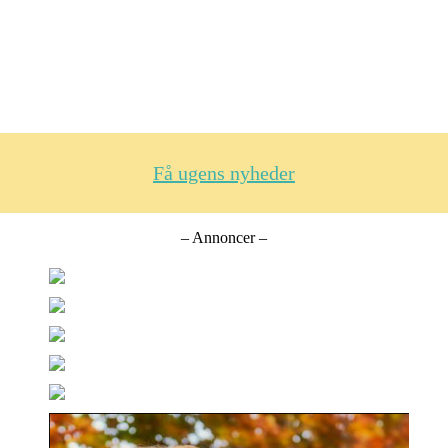
Få ugens nyheder
– Annoncer –