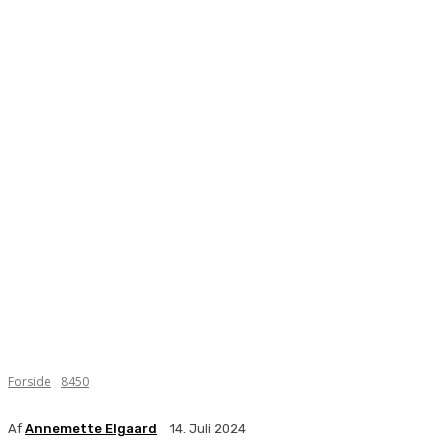
Forside
8450
Af
Annemette Elgaard
14. Juli 2024