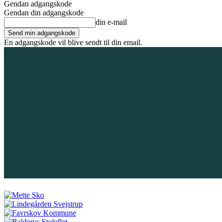
Gendan adgangskode
Gendan din adgangskode
din e-mail
En adgangskode vil blive sendt til din email.
6. august 2026
Tilmeld / Log ind
Forsiden
Områder
Bliv annoncør