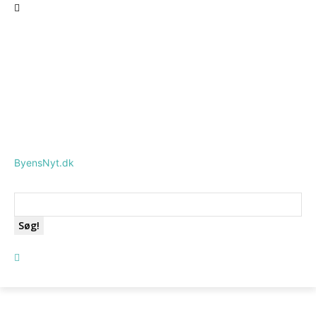
ByensNyt.dk
Søg!