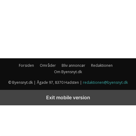
Forsiden
Områder
Bliv annoncør
Redaktionen
Om Byensnyt.dk
© Byensnyt.dk | Ågade 97, 8370 Hadsten |
redaktionen@byensnyt.dk
Exit mobile version