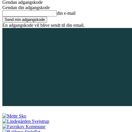
Gendan adgangskode
Gendan din adgangskode
din e-mail
En adgangskode vil blive sendt til din email.
7. august 2026
Tilmeld / Log ind
Forsiden
Områder
Bliv annoncør