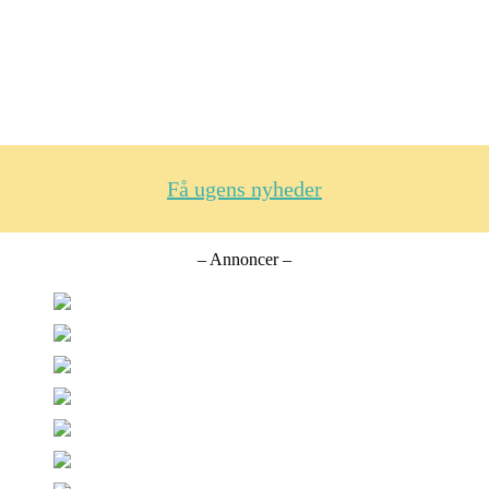
Få ugens nyheder
– Annoncer –