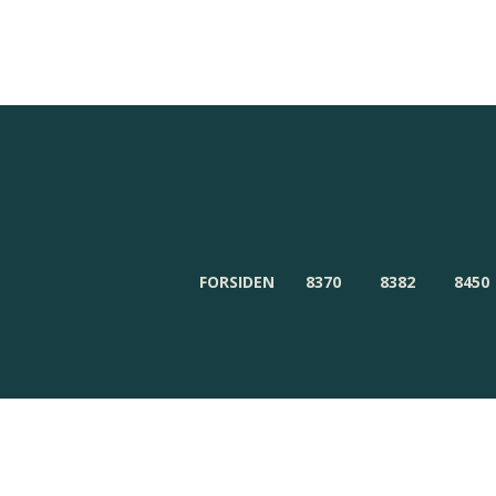
Redaktionen
Om Byensnyt.dk
FORSIDEN
8370
8382
8450