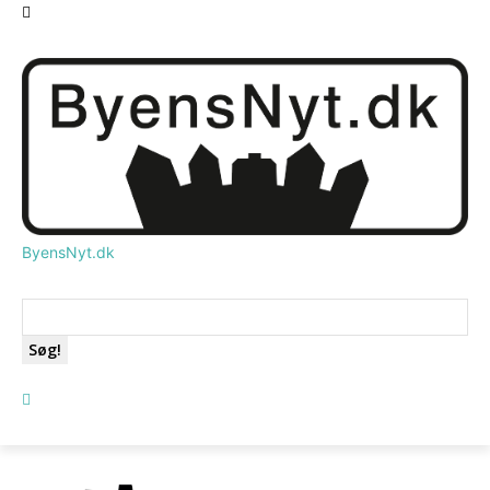
ByensNyt.dk
Søg!