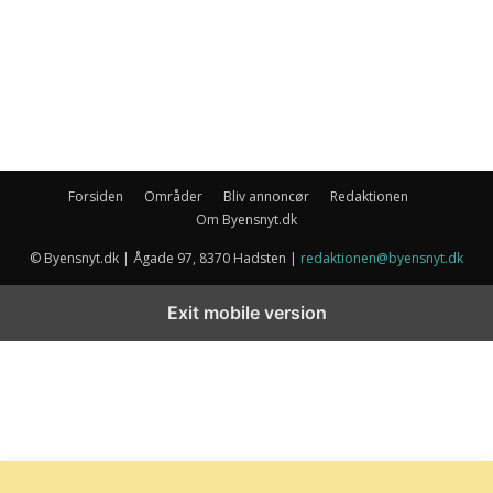
Forsiden
Områder
Bliv annoncør
Redaktionen
Om Byensnyt.dk
© Byensnyt.dk | Ågade 97, 8370 Hadsten |
redaktionen@byensnyt.dk
Exit mobile version