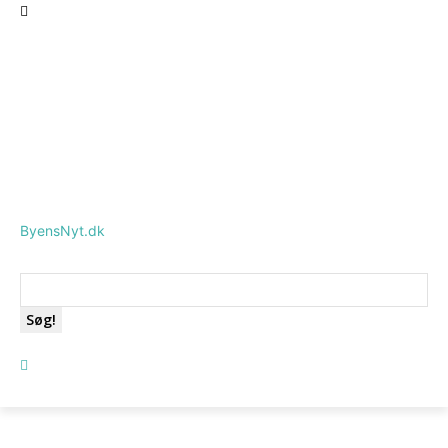
ByensNyt.dk
Søg!