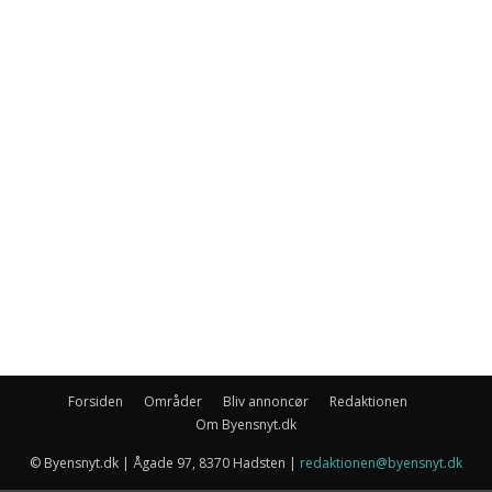
Forsiden
Områder
Bliv annoncør
Redaktionen
Om Byensnyt.dk
© Byensnyt.dk | Ågade 97, 8370 Hadsten |
redaktionen@byensnyt.dk