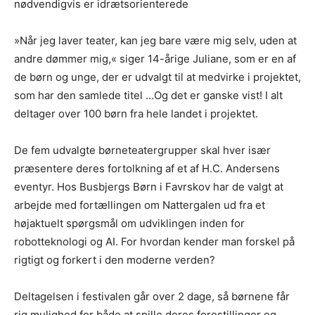
nødvendigvis er idrætsorienterede
»Når jeg laver teater, kan jeg bare være mig selv, uden at
andre dømmer mig,« siger 14-årige Juliane, som er en af
de børn og unge, der er udvalgt til at medvirke i projektet,
som har den samlede titel …Og det er ganske vist! I alt
deltager over 100 børn fra hele landet i projektet.
De fem udvalgte børneteatergrupper skal hver især
præsentere deres fortolkning af et af H.C. Andersens
eventyr. Hos Busbjergs Børn i Favrskov har de valgt at
arbejde med fortællingen om Nattergalen ud fra et
højaktuelt spørgsmål om udviklingen inden for
robotteknologi og AI. For hvordan kender man forskel på
rigtigt og forkert i den moderne verden?
Deltagelsen i festivalen går over 2 dage, så børnene får
rig mulighed for både at spille deres forestillinger og