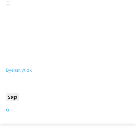
ByensNyt.dk
Søg!