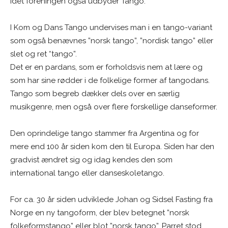
idet foreningen også udbyder Tango.
I Kom og Dans Tango undervises man i en tango-variant
som også benævnes ”norsk tango”, ”nordisk tango” eller
slet og ret “tango”.
Det er en pardans, som er forholdsvis nem at lære og
som har sine rødder i de folkelige former af tangodans.
Tango som begreb dækker dels over en særlig
musikgenre, men også over flere forskellige danseformer.
Den oprindelige tango stammer fra Argentina og for
mere end 100 år siden kom den til Europa. Siden har den
gradvist ændret sig og idag kendes den som
international tango eller danseskoletango.
For ca. 30 år siden udviklede Johan og Sidsel Fasting fra
Norge en ny tangoform, der blev betegnet ”norsk
folkeformstango” eller blot ”norsk tango”. Parret stod