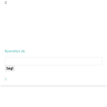
ByensNyt.dk
Søg!