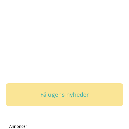
Få ugens nyheder
– Annoncer –