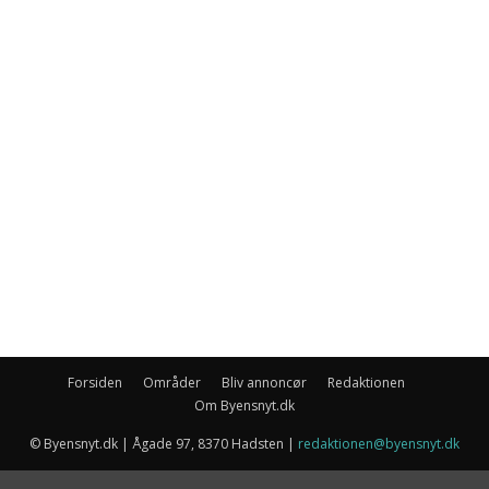
Forsiden
Områder
Bliv annoncør
Redaktionen
Om Byensnyt.dk
© Byensnyt.dk | Ågade 97, 8370 Hadsten |
redaktionen@byensnyt.dk