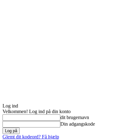
Log ind
Velkommen! Log ind på din konto
dit brugernavn
Din adgangskode
Glemt dit kodeord? Få hjælp