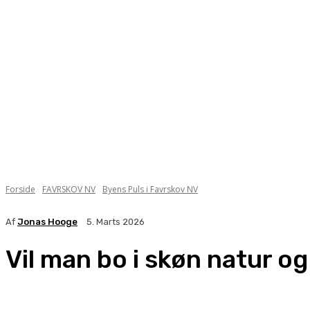
Forside
FAVRSKOV NV
Byens Puls i Favrskov NV
Af
Jonas Hooge
5. Marts 2026
Vil man bo i skøn natur og 