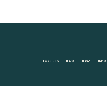
Redaktionen
Om Byensnyt.dk
FORSIDEN
8370
8382
8450