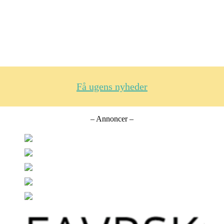
Få ugens nyheder
– Annoncer –