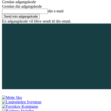
Gendan adgangskode
Gendan din adgangskode
din e-mail
En adgangskode vil blive sendt til din email.
9. august 2026
Tilmeld / Log ind
Forsiden
Områder
Bliv annoncør