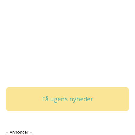
Få ugens nyheder
– Annoncer –