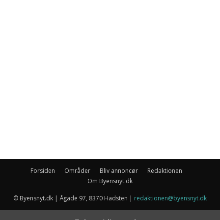
Forsiden
Områder
Bliv annoncør
Redaktionen
Om Byensnyt.dk
© Byensnyt.dk | Ågade 97, 8370 Hadsten |
redaktionen@byensnyt.dk