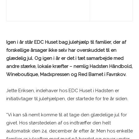
Igen i år står EDC Huset bag julehjælp til familier, der af
forskellige årsager ikke selv har overskuddet til en
glædelig jul. Og igen i år er det i tæt samarbejde med
andre stærke, lokale kræfter – nemlig Hadsten Håndbold,
Wineboutique, Madxpressen og Red Barnet i Favrskov.
Jette Eriksen, indehaver hos EDC Huset i Hadsten er
initiativtager til julehjælpen, der startede for tre år siden.
“Vi kan så nemt komme til at tage den glædelige jul for
givet. Hos størstedelen af os indtræffer den helt
automatisk den 24. december år efter år. Men hos enkelte
familier er juleaften med mad på bordet og gaver under