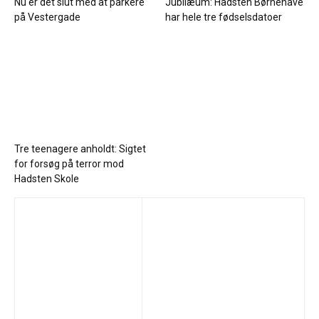
Nu er det slut med at parkere
Jubilæum: Hadsten Børnehave
på Vestergade
har hele tre fødselsdatoer
Tre teenagere anholdt: Sigtet
for forsøg på terror mod
Hadsten Skole