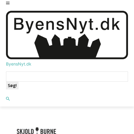
ByensNyt.dk
Søg!