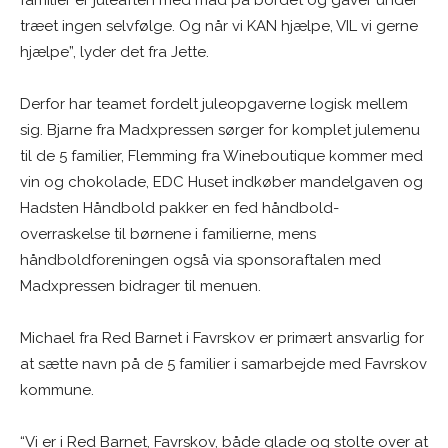
træet ingen selvfølge. Og når vi KAN hjælpe, VIL vi gerne
hjælpe”, lyder det fra Jette.
Derfor har teamet fordelt juleopgaverne logisk mellem
sig. Bjarne fra Madxpressen sørger for komplet julemenu
til de 5 familier, Flemming fra Wineboutique kommer med
vin og chokolade, EDC Huset indkøber mandelgaven og
Hadsten Håndbold pakker en fed håndbold-
overraskelse til børnene i familierne, mens
håndboldforeningen også via sponsoraftalen med
Madxpressen bidrager til menuen.
Michael fra Red Barnet i Favrskov er primært ansvarlig for
at sætte navn på de 5 familier i samarbejde med Favrskov
kommune.
“Vi er i Red Barnet, Favrskov, både glade og stolte over at