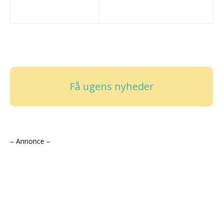
Få ugens nyheder
– Annonce –