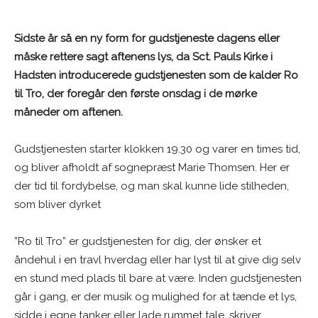
Sidste år så en ny form for gudstjeneste dagens eller
måske rettere sagt aftenens lys, da Sct. Pauls Kirke i
Hadsten introducerede gudstjenesten som de kalder Ro
til Tro, der foregår den første onsdag i de mørke
måneder om aftenen.
Gudstjenesten starter klokken 19.30 og varer en times tid,
og bliver afholdt af sognepræst Marie Thomsen. Her er
der tid til fordybelse, og man skal kunne lide stilheden,
som bliver dyrket
”Ro til Tro” er gudstjenesten for dig, der ønsker et
åndehul i en travl hverdag eller har lyst til at give dig selv
en stund med plads til bare at være. Inden gudstjenesten
går i gang, er der musik og mulighed for at tænde et lys,
sidde i egne tanker eller lade rummet tale, skriver