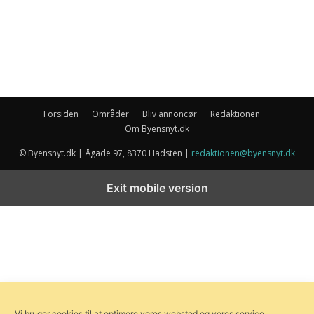
Forsiden
Områder
Bliv annoncør
Redaktionen
Om Byensnyt.dk
© Byensnyt.dk | Ågade 97, 8370 Hadsten |
redaktionen@byensnyt.dk
Exit mobile version
Vi bruger cookies til at optimere vores websted og vores service.