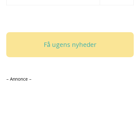
Få ugens nyheder
– Annonce –