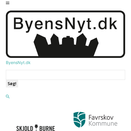
ByensNyt.dk
Søg!