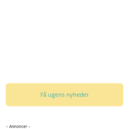
Få ugens nyheder
– Annoncer –