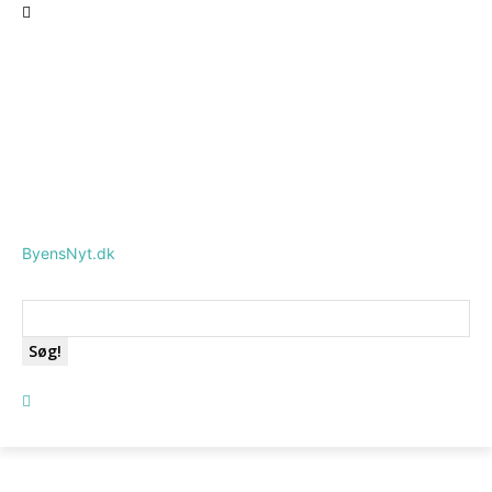
ByensNyt.dk
Søg!