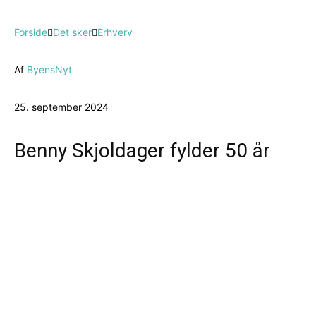
Forside
Det sker
Erhverv
Af
ByensNyt
25. september 2024
Benny Skjoldager fylder 50 år