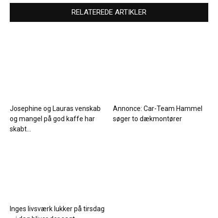
RELATEREDE ARTIKLER
Josephine og Lauras venskab
Annonce: Car-Team Hammel
og mangel på god kaffe har
søger to dækmontører
skabt...
Inges livsværk lukker på tirsdag