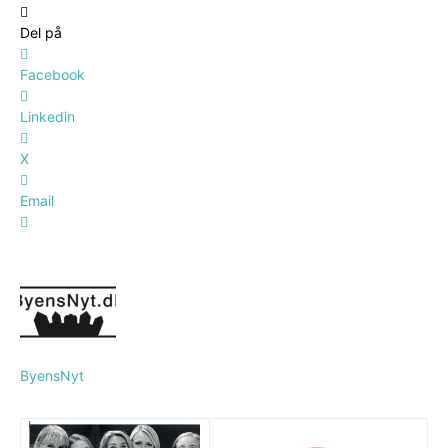
Del på
Facebook
Linkedin
X
Email
ByensNyt