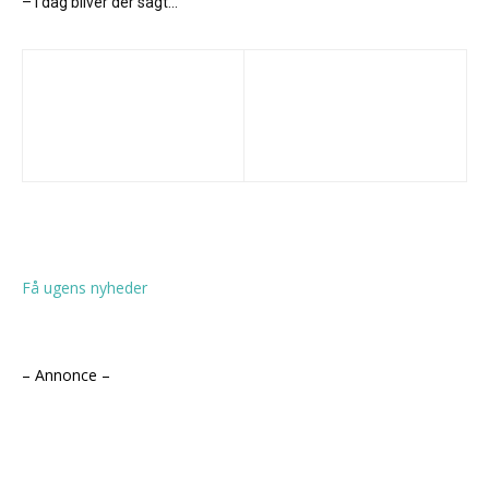
– i dag bliver der sagt...
Få ugens nyheder
– Annonce –