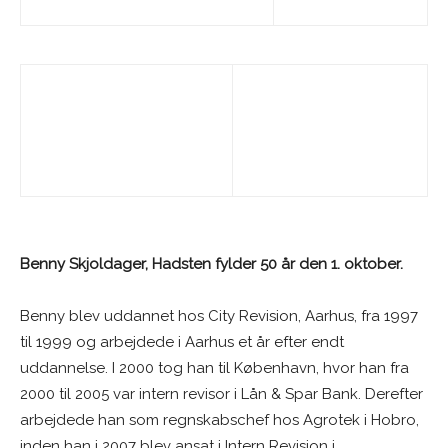
Benny Skjoldager, Hadsten fylder 50 år den 1. oktober.
Benny blev uddannet hos City Revision, Aarhus, fra 1997
til 1999 og arbejdede i Aarhus et år efter endt
uddannelse. I 2000 tog han til København, hvor han fra
2000 til 2005 var intern revisor i Lån & Spar Bank. Derefter
arbejdede han som regnskabschef hos Agrotek i Hobro,
inden han i 2007 blev ansat i Intern Revision i