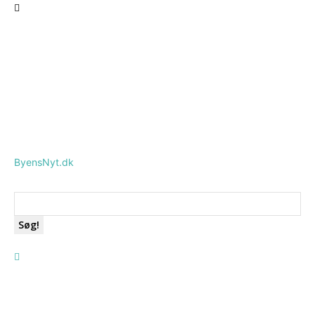
ByensNyt.dk
Søg!