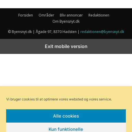
Forsiden
Områder
Bliv annoncør
Redaktionen
Om Byensnyt.dk
© Byensnyt.dk | Ågade 97, 8370 Hadsten |
redaktionen@byensnyt.dk
Exit mobile version
Vi bruger cookies til at optimere vores websted og vores service.
Alle cookies
Kun funktionelle