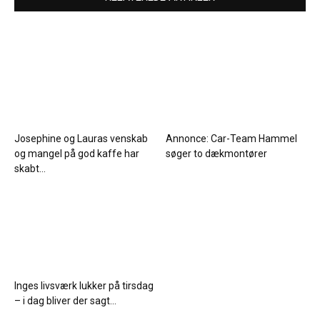
Josephine og Lauras venskab
Annonce: Car-Team Hammel
og mangel på god kaffe har
søger to dækmontører
skabt...
Inges livsværk lukker på tirsdag
– i dag bliver der sagt...