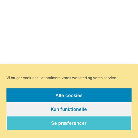
Vi bruger cookies til at optimere vores websted og vores service.
Alle cookies
Kun funktionelle
Forsiden
Områder
Bliv annoncør
Redaktionen
Se præferencer
Om Byensnyt.dk
© Byensnyt.dk | Ågade 97, 8370 Hadsten |
redaktionen@byensnyt.dk