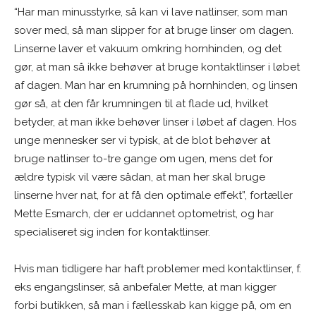
“Har man minusstyrke, så kan vi lave natlinser, som man
sover med, så man slipper for at bruge linser om dagen.
Linserne laver et vakuum omkring hornhinden, og det
gør, at man så ikke behøver at bruge kontaktlinser i løbet
af dagen. Man har en krumning på hornhinden, og linsen
gør så, at den får krumningen til at flade ud, hvilket
betyder, at man ikke behøver linser i løbet af dagen. Hos
unge mennesker ser vi typisk, at de blot behøver at
bruge natlinser to-tre gange om ugen, mens det for
ældre typisk vil være sådan, at man her skal bruge
linserne hver nat, for at få den optimale effekt”, fortæller
Mette Esmarch, der er uddannet optometrist, og har
specialiseret sig inden for kontaktlinser.
Hvis man tidligere har haft problemer med kontaktlinser, f.
eks engangslinser, så anbefaler Mette, at man kigger
forbi butikken, så man i fællesskab kan kigge på, om en