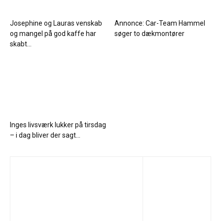
Josephine og Lauras venskab
Annonce: Car-Team Hammel
og mangel på god kaffe har
søger to dækmontører
skabt...
Inges livsværk lukker på tirsdag
– i dag bliver der sagt...