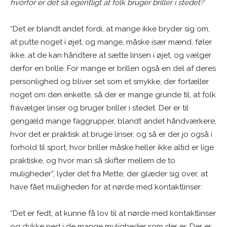
hvorfor er det så egentligt at folk bruger briller i stedet?
“Det er blandt andet fordi, at mange ikke bryder sig om,
at putte noget i øjet, og mange, måske især mænd, føler
ikke, at de kan håndtere at sætte linsen i øjet, og vælger
derfor en brille. For mange er brillen også en del af deres
personlighed og bliver set som et smykke, der fortæller
noget om den enkelte, så der er mange grunde til, at folk
fravælger linser og bruger briller i stedet. Der er til
gengæld mange faggrupper, blandt andet håndværkere,
hvor det er praktisk at bruge linser, og så er der jo også i
forhold til sport, hvor briller måske heller ikke altid er lige
praktiske, og hvor man så skifter mellem de to
muligheder”, lyder det fra Mette, der glæder sig over, at
have fået muligheden for at nørde med kontaktlinser:
“Det er fedt, at kunne få lov til at nørde med kontaktlinser
og dykke ned i de mange muligheder som der er. Der er