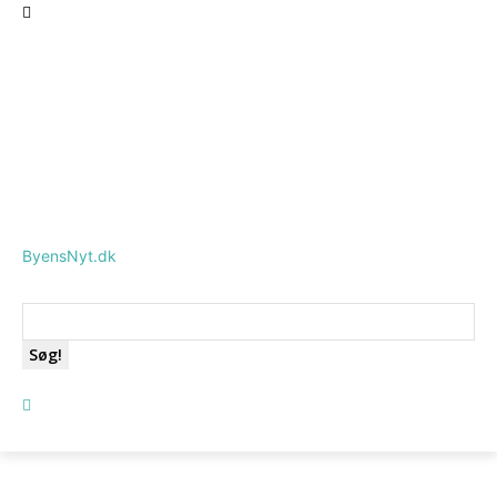
ByensNyt.dk
Søg!