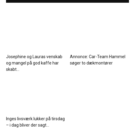
Josephine og Lauras venskab
Annonce: Car-Team Hammel
og mangel på god kaffe har
søger to dækmontører
skabt...
Inges livsværk lukker på tirsdag
– i dag bliver der sagt...