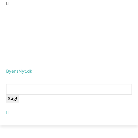
ByensNyt.dk
Søg!