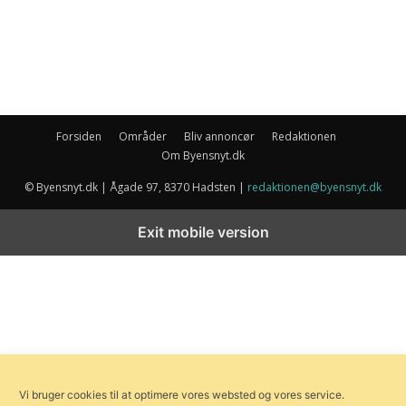
Forsiden
Områder
Bliv annoncør
Redaktionen
Om Byensnyt.dk
© Byensnyt.dk | Ågade 97, 8370 Hadsten |
redaktionen@byensnyt.dk
Exit mobile version
Vi bruger cookies til at optimere vores websted og vores service.