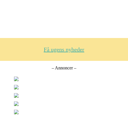
Få ugens nyheder
– Annoncer –