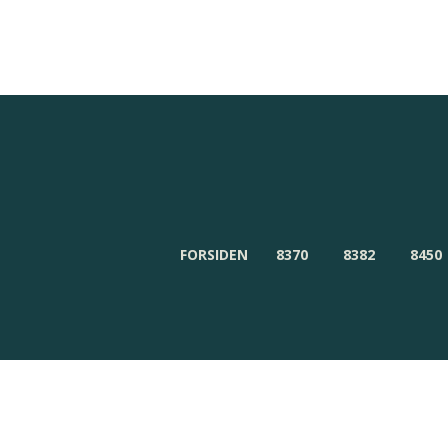
Redaktionen
Om Byensnyt.dk
FORSIDEN
8370
8382
8450