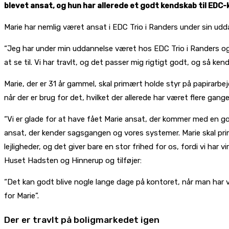
blevet ansat, og hun har allerede et godt kendskab til EDC
Marie har nemlig været ansat i EDC Trio i Randers under sin 
“Jeg har under min uddannelse været hos EDC Trio i Randers og 
at se til. Vi har travlt, og det passer mig rigtigt godt, og så k
Marie, der er 31 år gammel, skal primært holde styr på papirarb
når der er brug for det, hvilket der allerede har været flere gange
“Vi er glade for at have fået Marie ansat, der kommer med en g
ansat, der kender sagsgangen og vores systemer. Marie skal primæ
lejligheder, og det giver bare en stor frihed for os, fordi vi ha
Huset Hadsten og Hinnerup og tilføjer:
“Det kan godt blive nogle lange dage på kontoret, når man har v
for Marie”.
Der er travlt på boligmarkedet igen