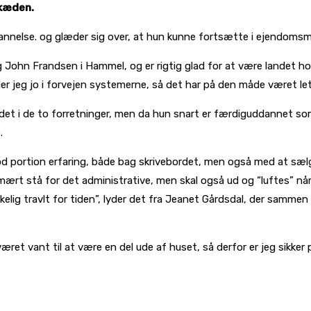
-kæden.
uddannelse. og glæder sig over, at hun kunne fortsætte i ejend
John Frandsen i Hammel, og er rigtig glad for at være landet hos
ender jeg jo i forvejen systemerne, så det har på den måde været l
ejdet i de to forretninger, men da hun snart er færdiguddannet s
.
od portion erfaring, både bag skrivebordet, men også med at sæl
rt stå for det administrative, men skal også ud og “luftes” når d
r virkelig travlt for tiden”, lyder det fra Jeanet Gårdsdal, der s
æret vant til at være en del ude af huset, så derfor er jeg sikke