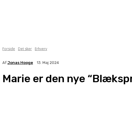
Forside
Det sker
Erhverv
Af
Jonas Hooge
13. Maj 2024
Marie er den nye “Blæksp