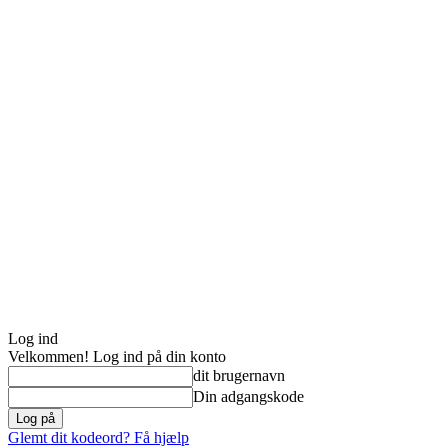
Log ind
Velkommen! Log ind på din konto
dit brugernavn
Din adgangskode
Glemt dit kodeord? Få hjælp