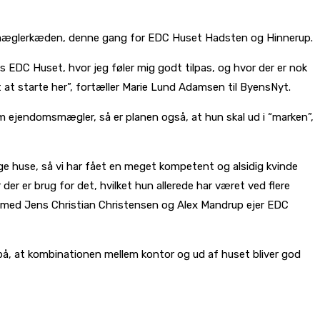
omsmæglerkæden, denne gang for EDC Huset Hadsten og Hinnerup.
 EDC Huset, hvor jeg føler mig godt tilpas, og hvor der er nok
et at starte her”, fortæller Marie Lund Adamsen til ByensNyt.
om ejendomsmægler, så er planen også, at hun skal ud i “marken”,
ge huse, så vi har fået en meget kompetent og alsidig kvinde
er er brug for det, hvilket hun allerede har været ved flere
ammen med Jens Christian Christensen og Alex Mandrup ejer EDC
r på, at kombinationen mellem kontor og ud af huset bliver god