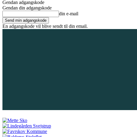
Gendan adgangskode
Gendan din adgangskode
din e-mail
En adgangskode vil blive sendt til din email.
6. august 2026
Tilmeld / Log ind
Forsiden
Områder
Bliv annoncør