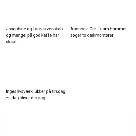
Josephine og Lauras venskab
Annonce: Car-Team Hammel
og mangel på god kaffe har
søger to dækmontører
skabt...
Inges livsværk lukker på tirsdag
– i dag bliver der sagt...