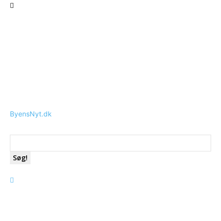
ByensNyt.dk
Søg!