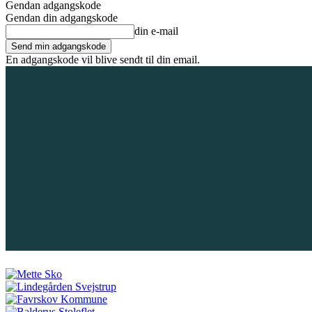
Gendan adgangskode
Gendan din adgangskode
din e-mail
En adgangskode vil blive sendt til din email.
8. august 2026
Tilmeld / Log ind
Forsiden
Områder
Bliv annoncør