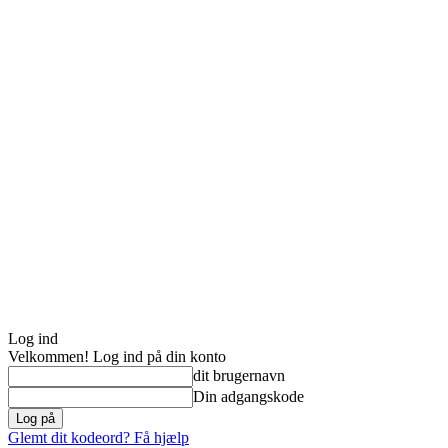
Log ind
Velkommen! Log ind på din konto
dit brugernavn
Din adgangskode
Glemt dit kodeord? Få hjælp