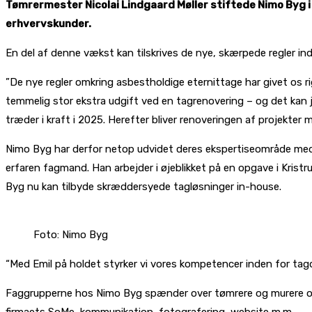
Tømrermester Nicolai Lindgaard Møller stiftede Nimo Byg i 
erhvervskunder.
En del af denne vækst kan tilskrives de nye, skærpede regler ind
”De nye regler omkring asbestholdige eternittage har givet os rigt
temmelig stor ekstra udgift ved en tagrenovering – og det kan j
træder i kraft i 2025. Herefter bliver renoveringen af projekter 
Nimo Byg har derfor netop udvidet deres ekspertiseområde med 
erfaren fagmand. Han arbejder i øjeblikket på en opgave i Kris
Byg nu kan tilbyde skræddersyede tagløsninger in-house.
Foto: Nimo Byg
“Med Emil på holdet styrker vi vores kompetencer inden for tagdæ
Faggrupperne hos Nimo Byg spænder over tømrere og murere og