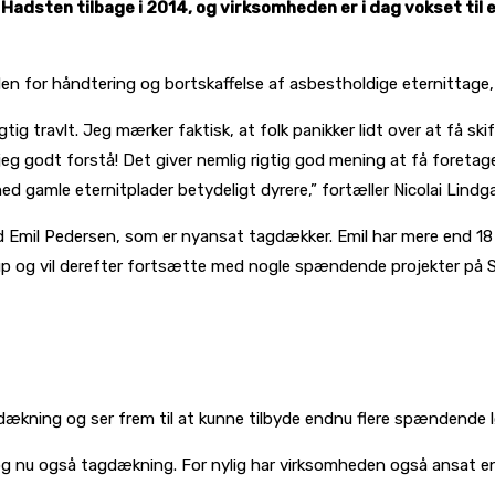
Hadsten tilbage i 2014, og virksomheden er i dag vokset til 
en for håndtering og bortskaffelse af asbestholdige eternittage, s
ig travlt. Jeg mærker faktisk, at folk panikker lidt over at få ski
eg godt forstå! Det giver nemlig rigtig god mening at få foretage
med gamle eternitplader betydeligt dyrere,” fortæller Nicolai Lind
Emil Pedersen, som er nyansat tagdækker. Emil har mere end 18 å
trup og vil derefter fortsætte med nogle spændende projekter på 
kning og ser frem til at kunne tilbyde endnu flere spændende løsn
 nu også tagdækning. For nylig har virksomheden også ansat en