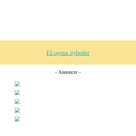
Få ugens nyheder
– Annoncer –