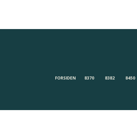
Redaktionen
Om Byensnyt.dk
FORSIDEN
8370
8382
8450