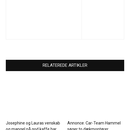
RELATEREDE ARTIKLER
Josephine og Lauras venskab
Annonce: Car-Team Hammel
og mangel på god kaffe har
søger to dækmontører