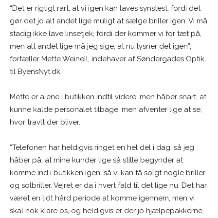
“Det er rigtigt rart, at vi igen kan laves synstest, fordi det
gør det jo alt andet lige muligt at sælge briller igen. Vi må
stadig ikke lave linsetjek, fordi der kommer vi for tæt på,
men alt andet lige må jeg sige, at nu lysner det igen”,
fortæller Mette Weinell, indehaver af Søndergades Optik,
til ByensNyt.dk.
Mette er alene i butikken indtil videre, men håber snart, at
kunne kalde personalet tilbage, men afventer lige at se,
hvor travlt der bliver.
“Telefonen har heldigvis ringet en hel del i dag, så jeg
håber på, at mine kunder lige så stille begynder at
komme ind i butikken igen, så vi kan få solgt nogle briller
og solbriller. Vejret er da i hvert fald til det lige nu. Det har
været en lidt hård periode at komme igennem, men vi
skal nok klare os, og heldigvis er der jo hjælpepakkerne,