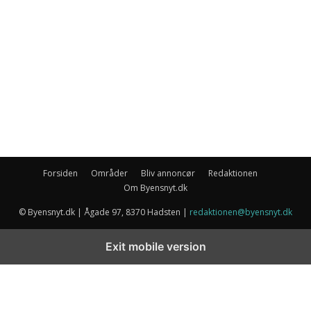
Forsiden
Områder
Bliv annoncør
Redaktionen
Om Byensnyt.dk
© Byensnyt.dk | Ågade 97, 8370 Hadsten |
redaktionen@byensnyt.dk
Exit mobile version