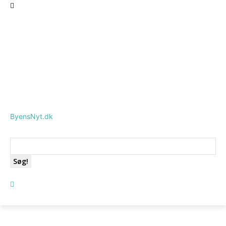
ByensNyt.dk
Søg!