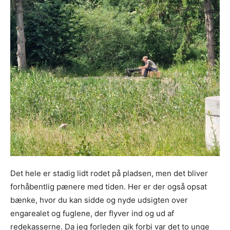
Det hele er stadig lidt rodet på pladsen, men det bliver
forhåbentlig pænere med tiden. Her er der også opsat
bænke, hvor du kan sidde og nyde udsigten over
engarealet og fuglene, der flyver ind og ud af
redekasserne. Da jeg forleden gik forbi var det to unge