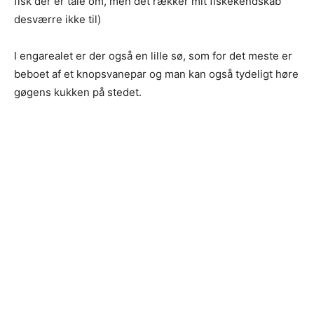
fisk der er tale om, men det rækker mit fiskekendskab
desværre ikke til)
I engarealet er der også en lille sø, som for det meste er
beboet af et knopsvanepar og man kan også tydeligt høre
gøgens kukken på stedet.