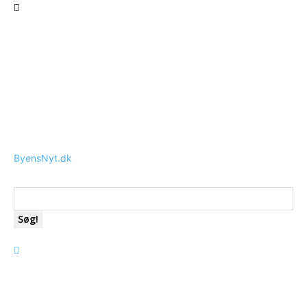
ByensNyt.dk
Søg!