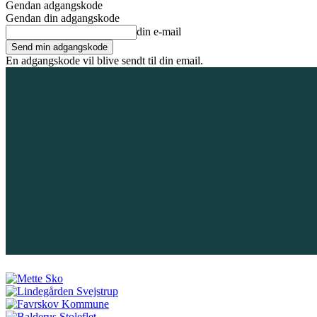
Gendan adgangskode
Gendan din adgangskode
din e-mail
En adgangskode vil blive sendt til din email.
8. august 2026
Tilmeld / Log ind
Forsiden
Områder
Bliv annoncør