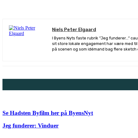
De
Niels Peter Elgaard
I Byens Nyts faste rubrik ”Jeg funderer…” ca
sit store lokale engagement har være med ti
på scenen og som idémand bag flere sketch 
Se Hadsten Byfilm her på ByensNyt
Jeg funderer: Vinduer