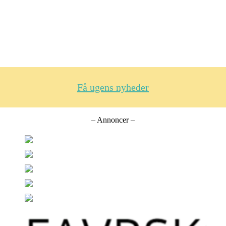
Få ugens nyheder
– Annoncer –