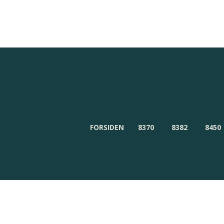
Redaktionen
Om Byensnyt.dk
FORSIDEN
8370
8382
8450