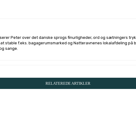
l på
Facebook
Linkedin
X
Email
userer Peter over det danske sprogs finurligheder, ord og sætningers try
l at stable f.eks. bagagerumsmarked og Natteravnenes lokalafdeling på 
og sange.
RELATEREDE ARTIKLER