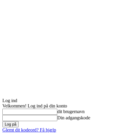
Log ind
Velkommen! Log ind på din konto
dit brugernavn
Din adgangskode
Glemt dit kodeord? Få hjælp