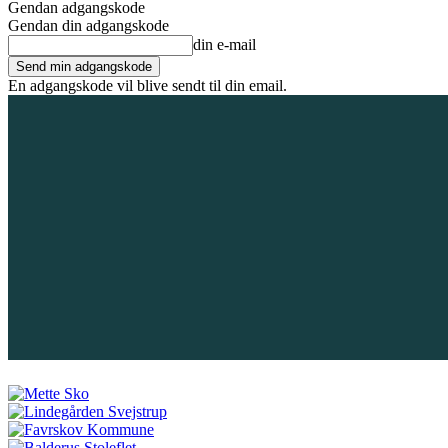
Gendan adgangskode
Gendan din adgangskode
din e-mail
En adgangskode vil blive sendt til din email.
8. august 2026
Tilmeld / Log ind
Forsiden
Områder
Bliv annoncør