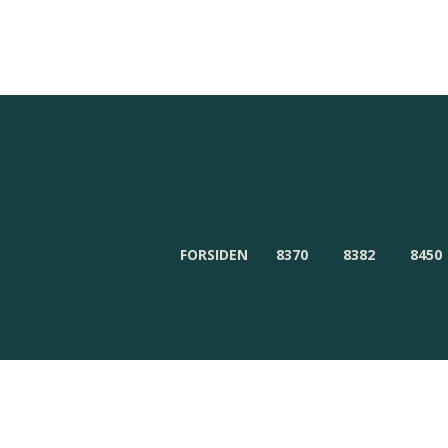
Redaktionen
Om Byensnyt.dk
FORSIDEN
8370
8382
8450