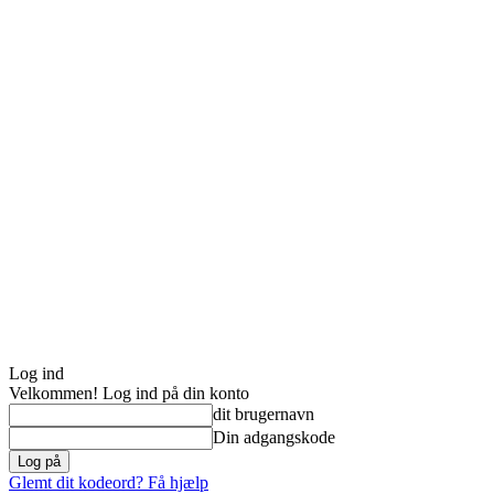
Log ind
Velkommen! Log ind på din konto
dit brugernavn
Din adgangskode
Glemt dit kodeord? Få hjælp