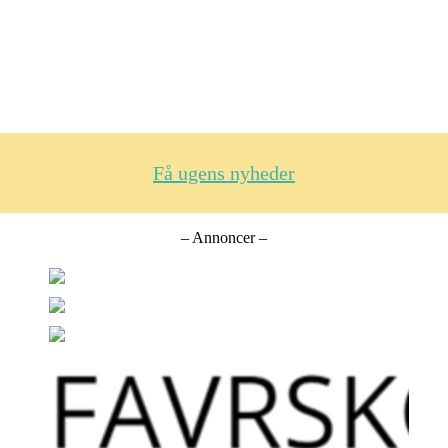
Få ugens nyheder
– Annoncer –