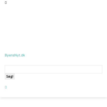
ByensNyt.dk
Søg!