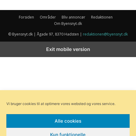
Forsiden
Områder
Bliv annoncør
Redaktionen
Om Byensnyt.dk
© Byensnyt.dk | Ågade 97, 8370 Hadsten |
redaktionen@byensnyt.dk
Exit mobile version
Vi bruger cookies til at optimere vores websted og vores service.
Alle cookies
Kun funktionelle