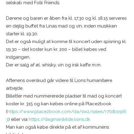
selskab med Folk Friends.
Dørene og baren er åben fra kl. 17.30 og kl. 18.15 serveres
en dejlig buffet fra Linas mad og vin, inden musikken
starter kl. 19.30.
Det er også muligt at komme til koncert uden spisning kl.
19.30 – det koster kun kr. 200 – billet købes ved
indgangen.
Der er salg af øl, whisky, vin og irsk kaffe m.m.
Aftenens overskud går videre til Lions humanitære
arbejde.
Billetter med nummererede pladser til mad og koncert
koster kr. 315 og kan købes online på Place2book
(
https://www.place2book.com/da/sw2/sales/r7tdb09i6
3
) eller via
https://dagmarskilde.lions.dk
Man kan også købe direkte på et af kommunens