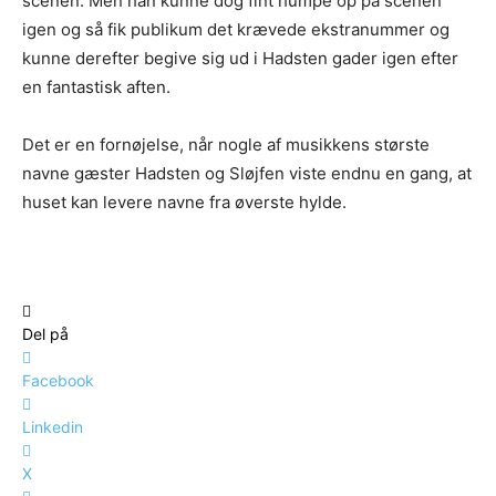
scenen. Men han kunne dog fint humpe op på scenen
igen og så fik publikum det krævede ekstranummer og
kunne derefter begive sig ud i Hadsten gader igen efter
en fantastisk aften.
Det er en fornøjelse, når nogle af musikkens største
navne gæster Hadsten og Sløjfen viste endnu en gang, at
huset kan levere navne fra øverste hylde.
Del på
Facebook
Linkedin
X