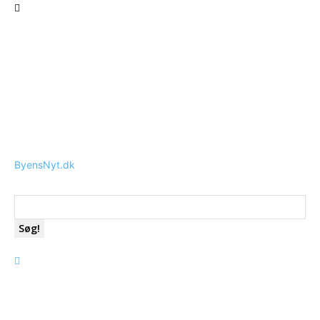
ByensNyt.dk
Søg!