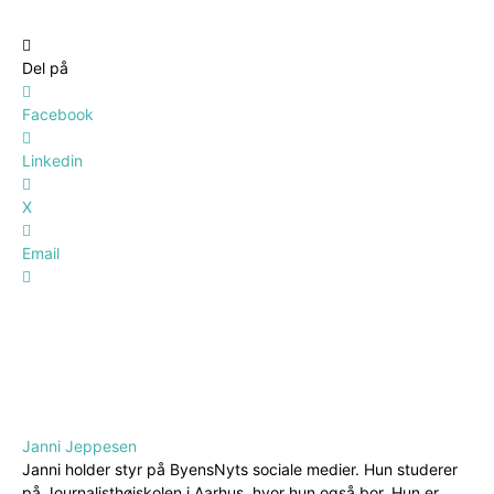
Del på
Facebook
Linkedin
X
Email
Janni Jeppesen
Janni holder styr på ByensNyts sociale medier. Hun studerer
på Journalisthøjskolen i Aarhus, hvor hun også bor. Hun er