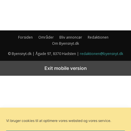
Forsiden
Områder
Bliv annoncør
Redaktionen
Om Byensnyt.dk
© Byensnyt.dk | Ågade 97, 8370 Hadsten |
redaktionen@byensnyt.dk
Exit mobile version
Vi bruger cookies til at optimere vores websted og vores service.