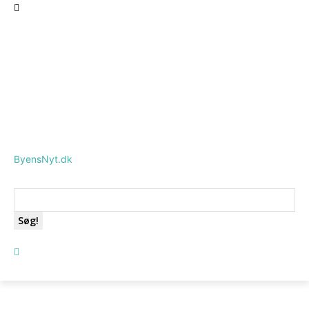
ByensNyt.dk
Søg!