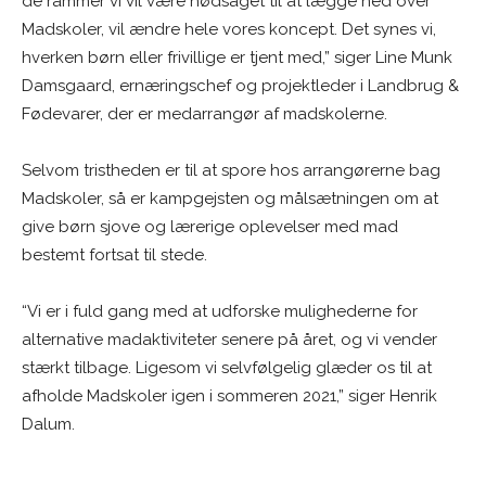
de rammer vi vil være nødsaget til at lægge ned over
Madskoler, vil ændre hele vores koncept. Det synes vi,
hverken børn eller frivillige er tjent med,” siger Line Munk
Damsgaard, ernæringschef og projektleder i Landbrug &
Fødevarer, der er medarrangør af madskolerne.
Selvom tristheden er til at spore hos arrangørerne bag
Madskoler, så er kampgejsten og målsætningen om at
give børn sjove og lærerige oplevelser med mad
bestemt fortsat til stede.
“Vi er i fuld gang med at udforske mulighederne for
alternative madaktiviteter senere på året, og vi vender
stærkt tilbage. Ligesom vi selvfølgelig glæder os til at
afholde Madskoler igen i sommeren 2021,” siger Henrik
Dalum.