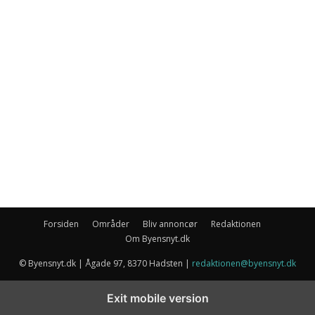
Forsiden
Områder
Bliv annoncør
Redaktionen
Om Byensnyt.dk
© Byensnyt.dk | Ågade 97, 8370 Hadsten |
redaktionen@byensnyt.dk
Exit mobile version