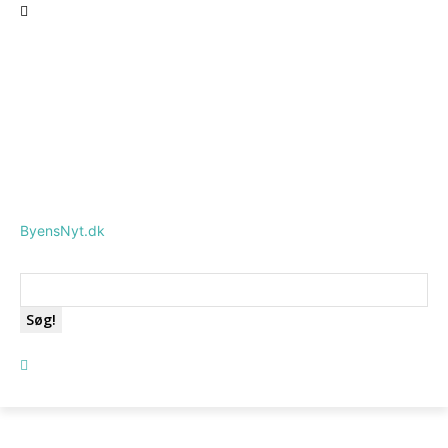
ByensNyt.dk
Søg!