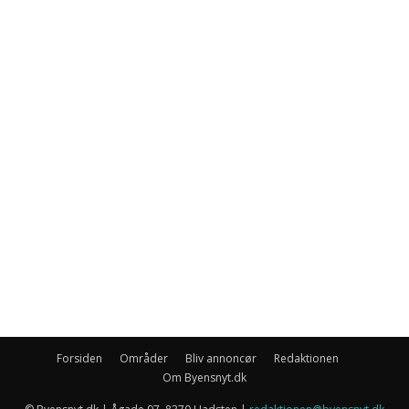
Forsiden
Områder
Bliv annoncør
Redaktionen
Om Byensnyt.dk