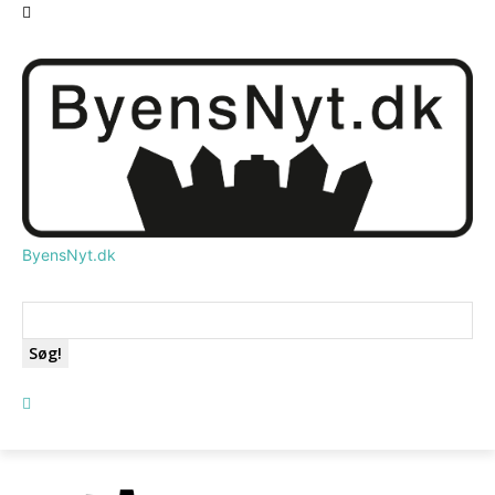
ByensNyt.dk
Søg!