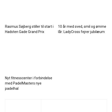
Rasmus Søjberg stiller til start i
10 år med sved, smil og ømme
Hadsten Gade Grand Prix
lår: LadyCross fejrer jubilæum
Nyt fitnesscenter i forbindelse
med PadelMasters nye
padelhal