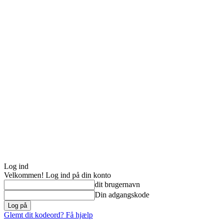
Log ind
Velkommen! Log ind på din konto
dit brugernavn
Din adgangskode
Glemt dit kodeord? Få hjælp