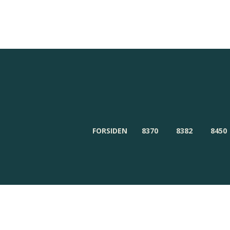
Redaktionen
Om Byensnyt.dk
FORSIDEN
8370
8382
8450