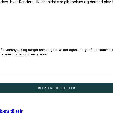
Randers, hvor Randers HK, der sidste år gik konkurs og dermed ble
l på
Facebook
Linkedin
X
Email
på byensnyt.dk og sørger samtidig for, at der også er styr på det komme
både som udøver og i bestyrelser.
RELATEREDE ARTIKLER
em til sejr