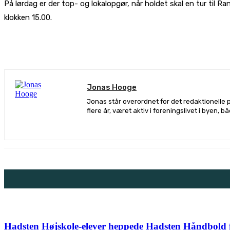
På lørdag er der top- og lokalopgør, når holdet skal en tur til 
klokken 15.00.
De
Jonas Hooge
Jonas står overordnet for det redaktionelle 
flere år, været aktiv i foreningslivet i byen, 
Hadsten Højskole-elever heppede Hadsten Håndbold fr