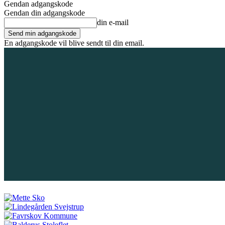
Gendan adgangskode
Gendan din adgangskode
din e-mail
En adgangskode vil blive sendt til din email.
6. august 2026
Tilmeld / Log ind
Forsiden
Områder
Bliv annoncør