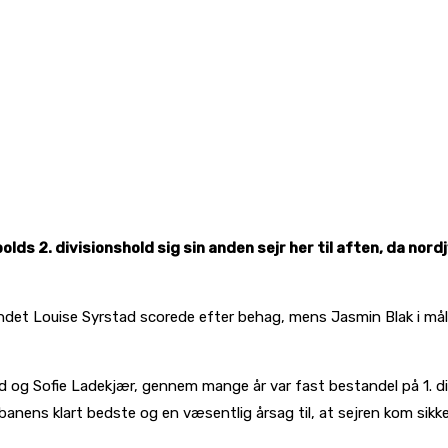
lds 2. divisionshold sig sin anden sejr her til aften, da nor
det Louise Syrstad scorede efter behag, mens Jasmin Blak i målet
d og Sofie Ladekjær, gennem mange år var fast bestandel på 1. di
nens klart bedste og en væsentlig årsag til, at sejren kom sikker