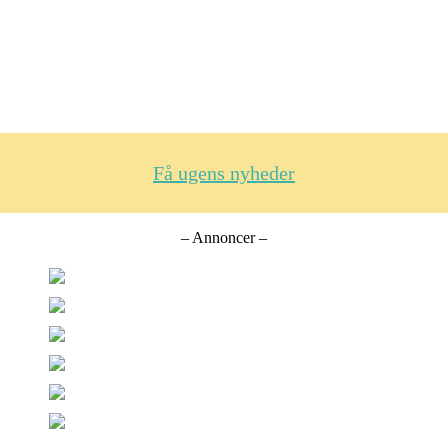
Få ugens nyheder
– Annoncer –