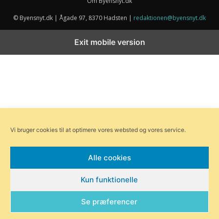
Om Byensnyt.dk
© Byensnyt.dk | Ågade 97, 8370 Hadsten |
redaktionen@byensnyt.dk
Exit mobile version
Vi bruger cookies til at optimere vores websted og vores service.
Alle cookies
Kun funktionelle
Se præferencer