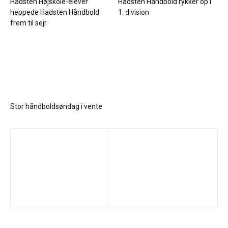
Hadsten Højskole-elever
Hadsten Håndbold rykker op i
heppede Hadsten Håndbold
1. division
frem til sejr
Stor håndboldsøndag i vente