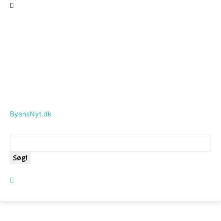
ByensNyt.dk
Søg!