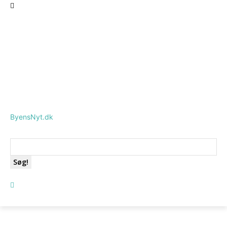
ByensNyt.dk
Søg!