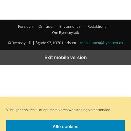
Forsiden
Områder
Bliv annoncør
Redaktionen
Om Byensnyt.dk
© Byensnyt.dk | Ågade 97, 8370 Hadsten |
redaktionen@byensnyt.dk
Exit mobile version
Vi bruger cookies til at optimere vores websted og vores service.
Alle cookies