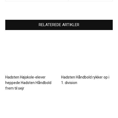
RELATEREDE ARTIKLER
Hadsten Højskole-elever
Hadsten Håndbold rykker op i
heppede Hadsten Håndbold
1. division
frem til sejr