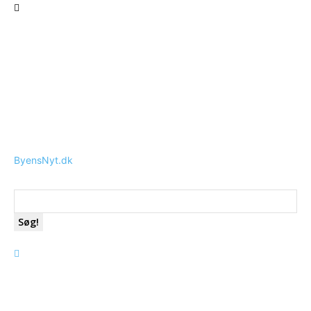
ByensNyt.dk
Søg!