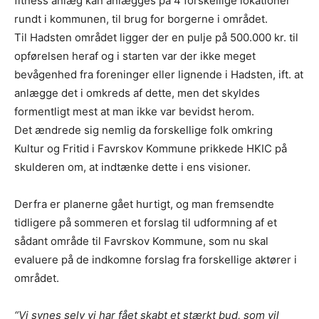
fitness anlæg kan anlægges på 4 forskellige lokationer
rundt i kommunen, til brug for borgerne i området.
Til Hadsten området ligger der en pulje på 500.000 kr. til
opførelsen heraf og i starten var der ikke meget
bevågenhed fra foreninger eller lignende i Hadsten, ift. at
anlægge det i omkreds af dette, men det skyldes
formentligt mest at man ikke var bevidst herom.
Det ændrede sig nemlig da forskellige folk omkring
Kultur og Fritid i Favrskov Kommune prikkede HKIC på
skulderen om, at indtænke dette i ens visioner.
Derfra er planerne gået hurtigt, og man fremsendte
tidligere på sommeren et forslag til udformning af et
sådant område til Favrskov Kommune, som nu skal
evaluere på de indkomne forslag fra forskellige aktører i
området.
“Vi synes selv vi har fået skabt et stærkt bud, som vil