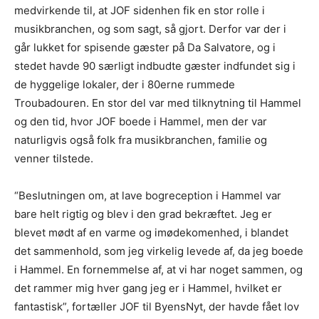
medvirkende til, at JOF sidenhen fik en stor rolle i
musikbranchen, og som sagt, så gjort. Derfor var der i
går lukket for spisende gæster på Da Salvatore, og i
stedet havde 90 særligt indbudte gæster indfundet sig i
de hyggelige lokaler, der i 80erne rummede
Troubadouren. En stor del var med tilknytning til Hammel
og den tid, hvor JOF boede i Hammel, men der var
naturligvis også folk fra musikbranchen, familie og
venner tilstede.
“Beslutningen om, at lave bogreception i Hammel var
bare helt rigtig og blev i den grad bekræftet. Jeg er
blevet mødt af en varme og imødekomenhed, i blandet
det sammenhold, som jeg virkelig levede af, da jeg boede
i Hammel. En fornemmelse af, at vi har noget sammen, og
det rammer mig hver gang jeg er i Hammel, hvilket er
fantastisk”, fortæller JOF til ByensNyt, der havde fået lov