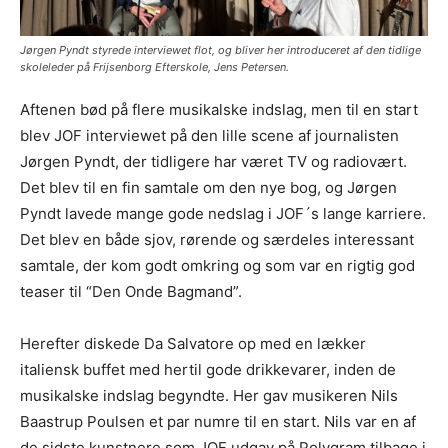
Jørgen Pyndt styrede interviewet flot, og bliver her introduceret af den tidlige
skoleleder på Frijsenborg Efterskole, Jens Petersen.
Aftenen bød på flere musikalske indslag, men til en start
blev JOF interviewet på den lille scene af journalisten
Jørgen Pyndt, der tidligere har været TV og radiovært.
Det blev til en fin samtale om den nye bog, og Jørgen
Pyndt lavede mange gode nedslag i JOF´s lange karriere.
Det blev en både sjov, rørende og særdeles interessant
samtale, der kom godt omkring og som var en rigtig god
teaser til “Den Onde Bagmand”.
Herefter diskede Da Salvatore op med en lækker
italiensk buffet med hertil gode drikkevarer, inden de
musikalske indslag begyndte. Her gav musikeren Nils
Baastrup Poulsen et par numre til en start. Nils var en af
de sidste kunstnere som JOF udgav på Polygram tilbage i