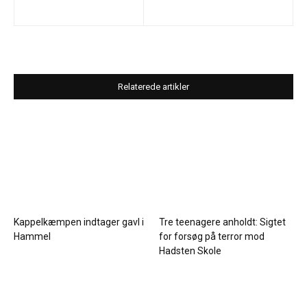
Relaterede artikler
Kappelkæmpen indtager gavl i
Tre teenagere anholdt: Sigtet
Hammel
for forsøg på terror mod
Hadsten Skole