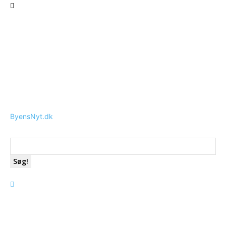
ByensNyt.dk
Søg!