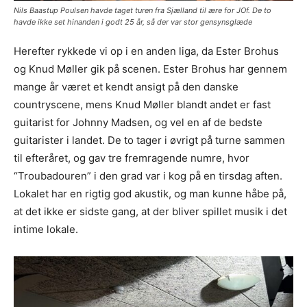
Nils Baastup Poulsen havde taget turen fra Sjælland til ære for JOf. De to
havde ikke set hinanden i godt 25 år, så der var stor gensynsglæde
Herefter rykkede vi op i en anden liga, da Ester Brohus
og Knud Møller gik på scenen. Ester Brohus har gennem
mange år været et kendt ansigt på den danske
countryscene, mens Knud Møller blandt andet er fast
guitarist for Johnny Madsen, og vel en af de bedste
guitarister i landet. De to tager i øvrigt på turne sammen
til efteråret, og gav tre fremragende numre, hvor
“Troubadouren” i den grad var i kog på en tirsdag aften.
Lokalet har en rigtig god akustik, og man kunne håbe på,
at det ikke er sidste gang, at der bliver spillet musik i det
intime lokale.