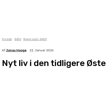
Forside
8450
Byens puls i 8450
Af
Jonas Hooge
22. Januar 2026
Nyt liv i den tidligere Øs