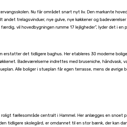
tervangsskolen. Nu får området snart nyt liv. Den markante hove
 andet trelagsvinduer, nye gulve, nye køkkener og badeværelser fr
færdig, vil hovedbygningen rumme 17 lejligheder”, lyder det i en 
 erstatter det tidligere baghus. Her etableres 30 moderne boliger
kenet. Badeværelserne indrettes med bruseniche, håndvask, vægh
plan. Alle boliger i stueplan får egen terrasse, mens de øvrige bo
oligt fællesområde centralt i Hammel. Her anlægges en snoet pa
en tidligere skolegård, er omdannet til en stor bænk, der kan d