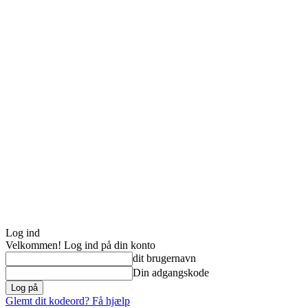
Log ind
Velkommen! Log ind på din konto
dit brugernavn
Din adgangskode
Glemt dit kodeord? Få hjælp