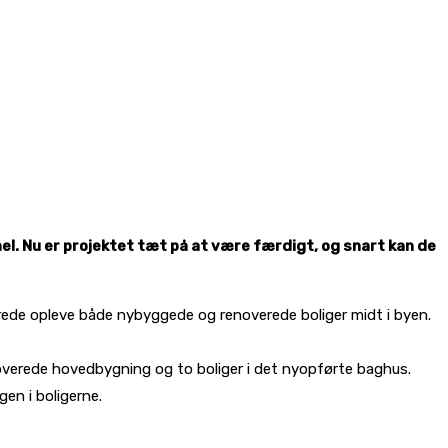
l. Nu er projektet tæt på at være færdigt, og snart kan de
erede opleve både nybyggede og renoverede boliger midt i byen.
renoverede hovedbygning og to boliger i det nyopførte baghus.
gen i boligerne.