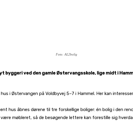
Foto: AL2bolig
yt byggeri ved den gamle Østervangsskole, lige midt i Hamme
nt hus i Østervangen på Voldbyvej 5–7 i Hammel. Her kan interess
bent hus åbnes dørene til tre forskellige boliger: én bolig i den 
il være møbleret, så de besøgende lettere kan forestille sig hverda