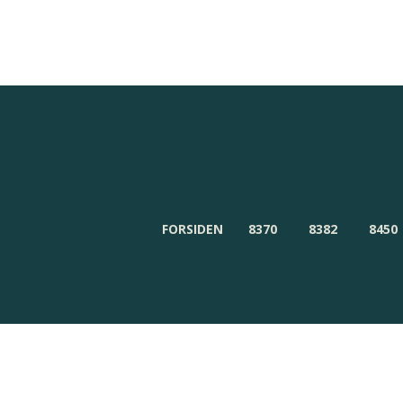
Redaktionen
Om Byensnyt.dk
FORSIDEN
8370
8382
8450