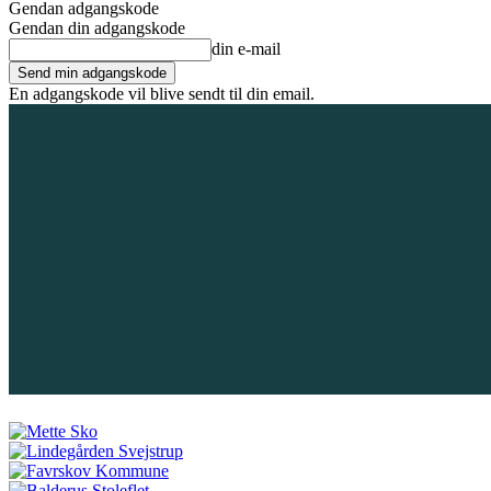
Gendan adgangskode
Gendan din adgangskode
din e-mail
En adgangskode vil blive sendt til din email.
8. august 2026
Tilmeld / Log ind
Forsiden
Områder
Bliv annoncør