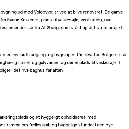
dbygning ud mod Voldbyvej er ved at blive renoveret. De gamle
a Svane Køkkenet, plads til vaskesøjle, ventilation, nye
pressemeddelelse fra AL2bolig, som står bag det store projekt.
 med niveaufri adgang, og bygningen får elevator. Boligerne får
ængt toilet og gulvvarme, og der er plads til vaskesøjle. I
liger i det nye baghus får altan.
rkeringsplads og et hyggeligt opholdsareal med
anne ramme om fællesskab og hyggelige stunder i den nye