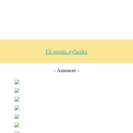
Få ugens nyheder
– Annoncer –