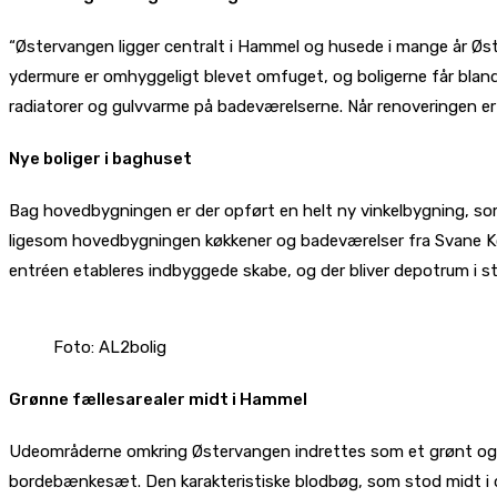
“Østervangen ligger centralt i Hammel og husede i mange år Øs
ydermure er omhyggeligt blevet omfuget, og boligerne får blandt
radiatorer og gulvvarme på badeværelserne. Når renoveringen er 
Nye boliger i baghuset
Bag hovedbygningen er der opført en helt ny vinkelbygning, som
ligesom hovedbygningen køkkener og badeværelser fra Svane Køk
entréen etableres indbyggede skabe, og der bliver depotrum i stue
Foto: AL2bolig
Grønne fællesarealer midt i Hammel
Udeområderne omkring Østervangen indrettes som et grønt og r
bordebænkesæt. Den karakteristiske blodbøg, som stod midt i d