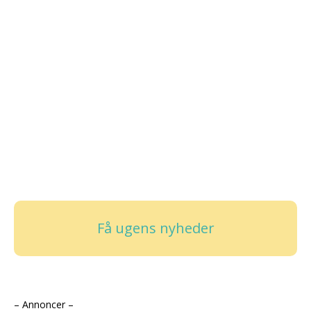
Få ugens nyheder
– Annoncer –