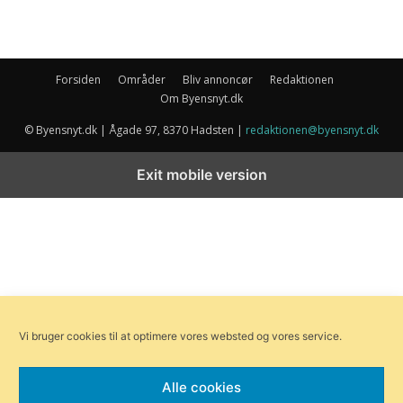
Forsiden
Områder
Bliv annoncør
Redaktionen
Om Byensnyt.dk
© Byensnyt.dk | Ågade 97, 8370 Hadsten |
redaktionen@byensnyt.dk
Exit mobile version
Vi bruger cookies til at optimere vores websted og vores service.
Alle cookies