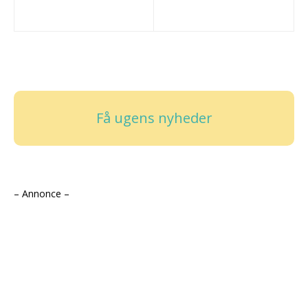
Få ugens nyheder
– Annonce –