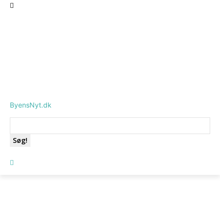
ByensNyt.dk
Søg!