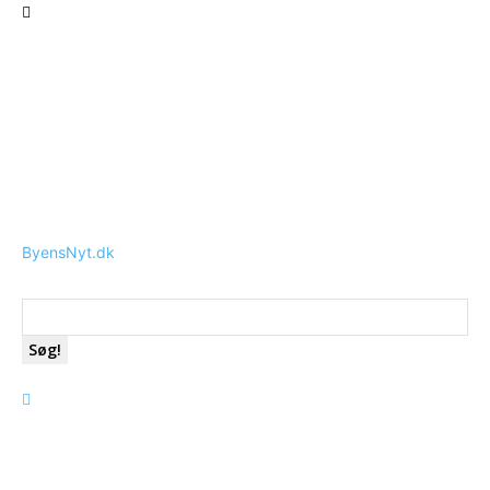
ByensNyt.dk
Søg!