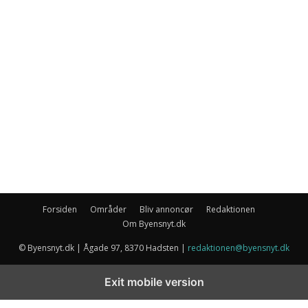
Forsiden
Områder
Bliv annoncør
Redaktionen
Om Byensnyt.dk
© Byensnyt.dk | Ågade 97, 8370 Hadsten |
redaktionen@byensnyt.dk
Exit mobile version