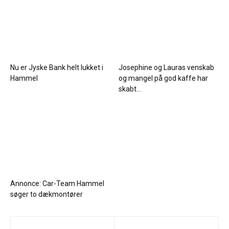
Nu er Jyske Bank helt lukket i
Josephine og Lauras venskab
Hammel
og mangel på god kaffe har
skabt...
Annonce: Car-Team Hammel
søger to dækmontører