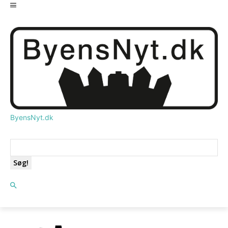
ByensNyt.dk
Søg!