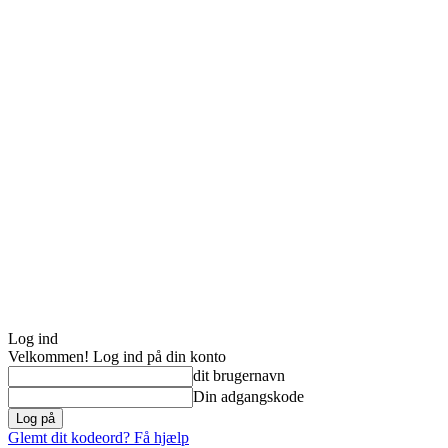
Log ind
Velkommen! Log ind på din konto
dit brugernavn
Din adgangskode
Glemt dit kodeord? Få hjælp