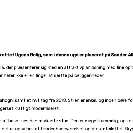
tet Ugens Bolig, som i denne uge er placeret på Sønder All
illa, der præsenterer sig med en attraktivplanløsning med fine op
r heller ikke er en finger at sætte på beliggenheden.
ogni samt et nyt tag fra 2018. Stilen er enkel, og inden døre f
ggerset kraftigt moderniseret.
n af huset ses den markante stue. Den er meget rummelig, og i d
det er også her, at I finder badeværelset og gæstetoilettet. Bryg