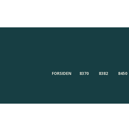
Redaktionen
Om Byensnyt.dk
FORSIDEN
8370
8382
8450