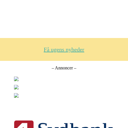
Få ugens nyheder
– Annoncer –