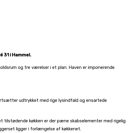
é 31 i Hammel.
holdsrum og tre værelser i et plan. Haven er imponerende
ortsætter udtrykket med rige lysindfald og ensartede
et tilstødende køkken er der pæne skabselementer med rigelig
gerset ligger i forlængelse af køkkenet.