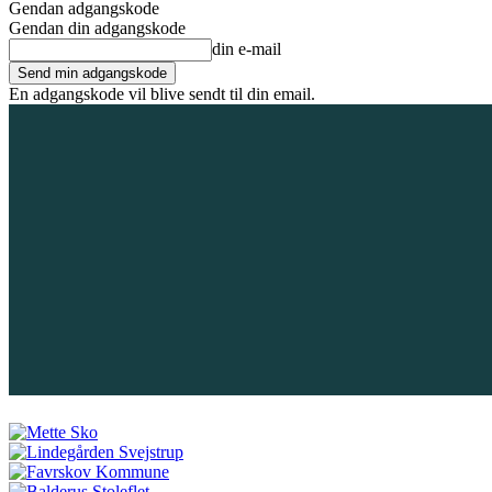
Gendan adgangskode
Gendan din adgangskode
din e-mail
En adgangskode vil blive sendt til din email.
8. august 2026
Tilmeld / Log ind
Forsiden
Områder
Bliv annoncør