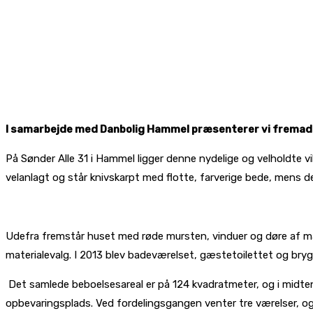
I samarbejde med Danbolig Hammel præsenterer vi fremadret
På Sønder Alle 31 i Hammel ligger denne nydelige og velholdte v
velanlagt og står knivskarpt med flotte, farverige bede, mens de
Udefra fremstår huset med røde mursten, vinduer og døre af mah
materialevalg. I 2013 blev badeværelset, gæstetoilettet og bry
Det samlede beboelsesareal er på 124 kvadratmeter, og i midte
opbevaringsplads. Ved fordelingsgangen venter tre værelser, og 