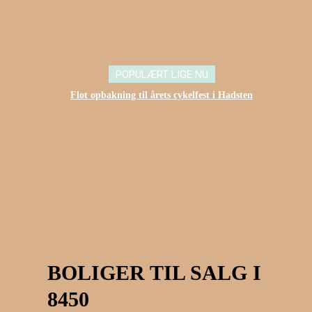
POPULÆRT LIGE NU
Flot opbakning til årets cykelfest i Hadsten
8450
Kultur & Fritid i 8450
Boliger til salg i 8450
BOLIGER TIL SALG I
8450