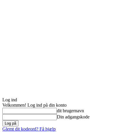
Log ind
Velkommen! Log ind på din konto
dit brugernavn
Din adgangskode
Glemt dit kodeord? Få hjælp