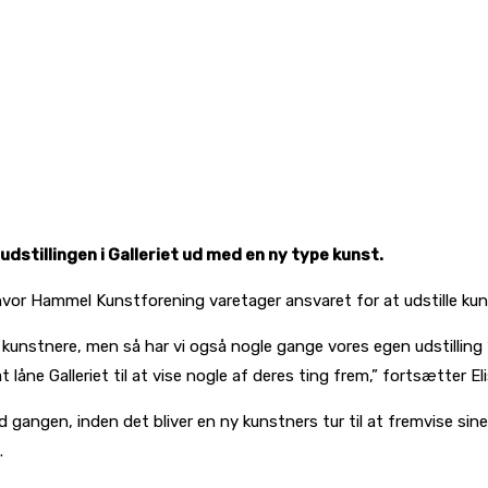
stillingen i Galleriet ud med en ny type kunst.
 hvor Hammel Kunstforening varetager ansvaret for at udstille kun
ge kunstnere, men så har vi også nogle gange vores egen udstilling 
at låne Galleriet til at vise nogle af deres ting frem,” fortsætter El
d gangen, inden det bliver en ny kunstners tur til at fremvise sine v
d.