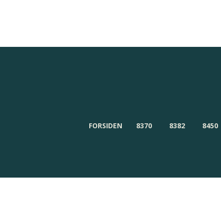
Redaktionen
Om Byensnyt.dk
FORSIDEN
8370
8382
8450