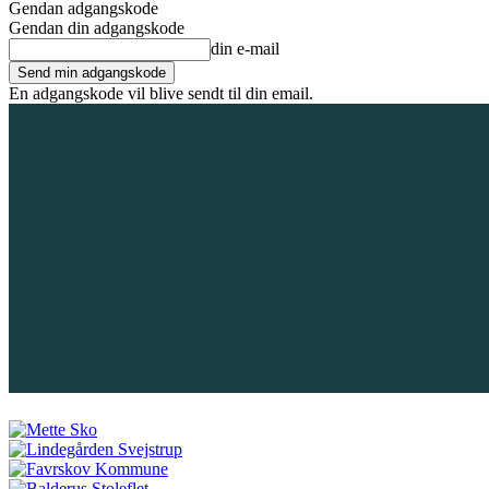
Gendan adgangskode
Gendan din adgangskode
din e-mail
En adgangskode vil blive sendt til din email.
6. august 2026
Tilmeld / Log ind
Forsiden
Områder
Bliv annoncør