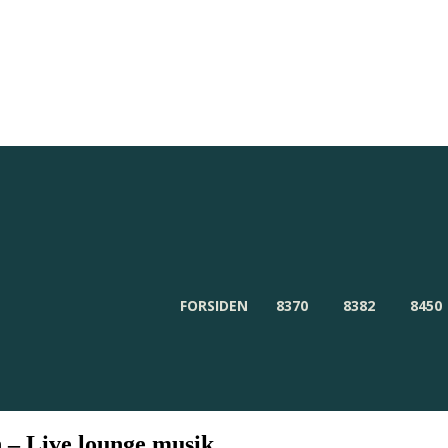
Redaktionen
Om Byensnyt.dk
FORSIDEN
8370
8382
8450
n – Live lounge musik