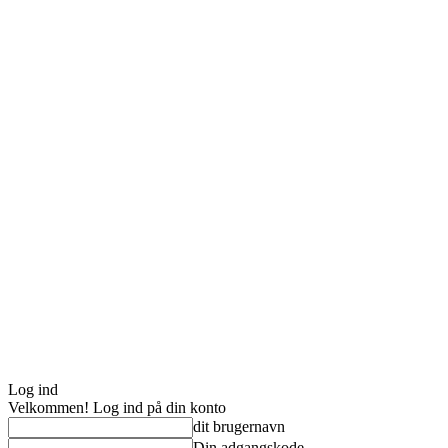
Log ind
Velkommen! Log ind på din konto
dit brugernavn
Din adgangskode