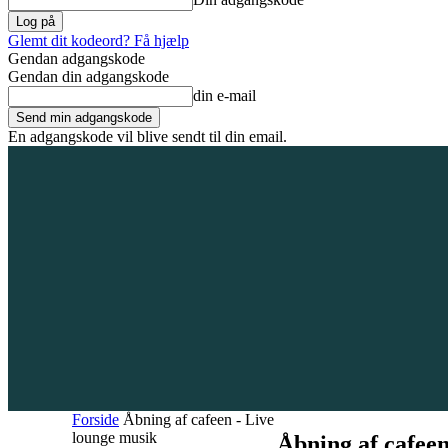
Glemt dit kodeord? Få hjælp
Gendan adgangskode
Gendan din adgangskode
din e-mail
En adgangskode vil blive sendt til din email.
6. august 2026
Tilmeld / Log ind
Forsiden
Områder
Bliv annoncør
Forside
Åbning af cafeen - Live
lounge musik
Åbning af cafee