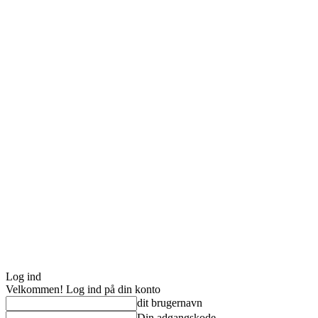
Log ind
Velkommen! Log ind på din konto
dit brugernavn
Din adgangskode