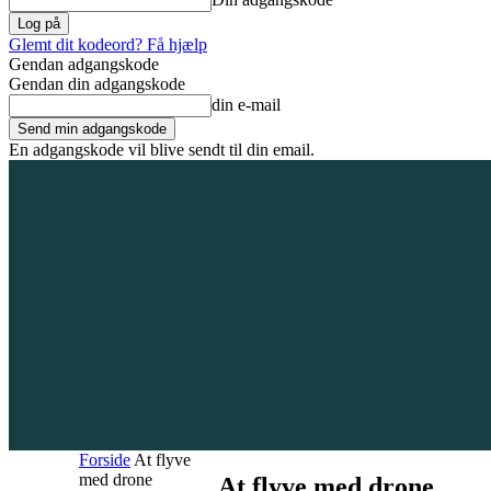
Glemt dit kodeord? Få hjælp
Gendan adgangskode
Gendan din adgangskode
din e-mail
En adgangskode vil blive sendt til din email.
9. august 2026
Tilmeld / Log ind
Forsiden
Områder
Bliv annoncør
Forside
At flyve
med drone
At flyve med drone