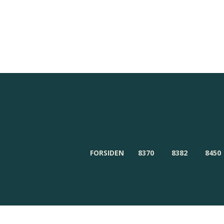
Redaktionen
Om Byensnyt.dk
FORSIDEN
8370
8382
8450