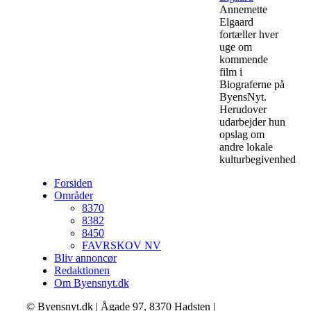
Annemette
Elgaard
fortæller hver
uge om
kommende
film i
Biograferne på
ByensNyt.
Herudover
udarbejder hun
opslag om
andre lokale
kulturbegivenheder.
Forsiden
Områder
8370
8382
8450
FAVRSKOV NV
Bliv annoncør
Redaktionen
Om Byensnyt.dk
© Byensnyt.dk | Ågade 97, 8370 Hadsten |