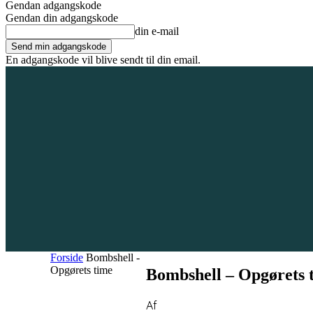
Gendan adgangskode
Gendan din adgangskode
din e-mail
En adgangskode vil blive sendt til din email.
8. august 2026
Tilmeld / Log ind
Forsiden
Områder
Bliv annoncør
Forside
Bombshell -
Opgørets time
Bombshell – Opgørets 
Af