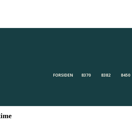
Redaktionen
Om Byensnyt.dk
FORSIDEN
8370
8382
8450
time