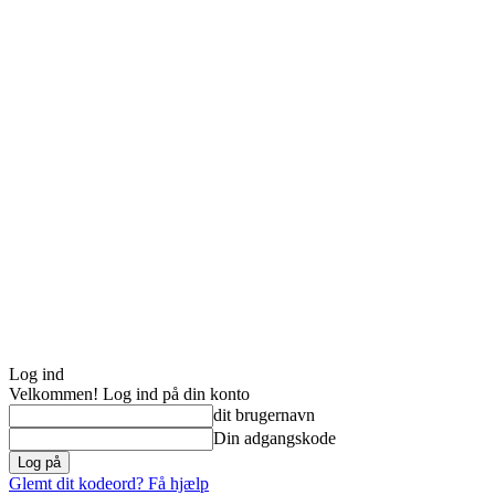
Log ind
Velkommen! Log ind på din konto
dit brugernavn
Din adgangskode
Glemt dit kodeord? Få hjælp