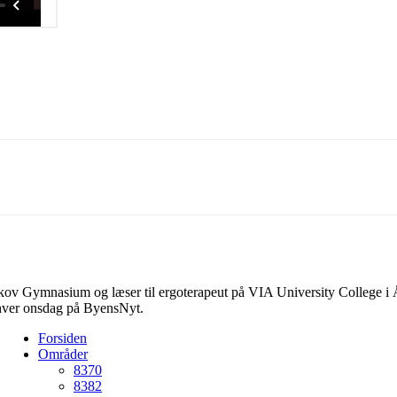
Linkedin
X
Email
skov Gymnasium og læser til ergoterapeut på VIA University College i Å
hver onsdag på ByensNyt.
Forsiden
Områder
8370
8382