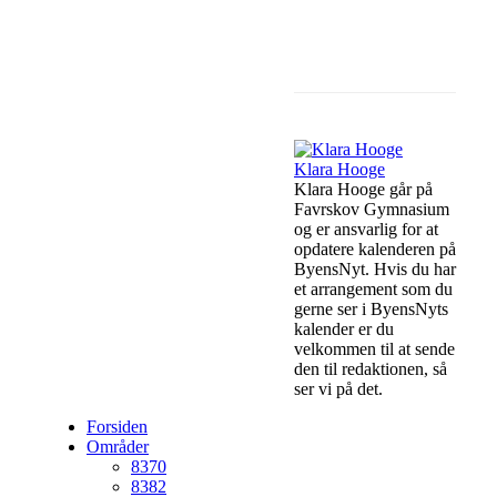
Facebook
Li
Klara Hooge
Klara Hooge går på
Favrskov Gymnasium
og er ansvarlig for at
opdatere kalenderen på
ByensNyt. Hvis du har
et arrangement som du
gerne ser i ByensNyts
kalender er du
velkommen til at sende
den til redaktionen, så
ser vi på det.
Forsiden
Områder
8370
8382