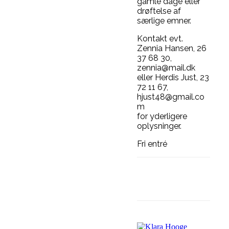
gamle dage eller
drøftelse af
særlige emner.
Kontakt evt.
Zennia Hansen, 26
37 68 30,
zennia@mail.dk
eller Herdis Just, 23
72 11 67,
hjust48@gmail.co
m
for yderligere
oplysninger.
Fri entré
Facebook
L