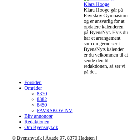
Klara Hooge
Klara Hooge går på
Favrskov Gymnasium
og er ansvarlig for at
opdatere kalenderen
på ByensNyt. Hvis du
har et arrangement
som du gerne ser i
ByensNyts kalender
er du velkommen til at
sende den til
redaktionen, så ser vi
på det.
Forsiden
Områder
8370
8382
8450
FAVRSKOV NV
Bliv annoncør
Redaktionen
Om Byensnyt.dk
© Byensnyt.dk | Ågade 97, 8370 Hadsten |